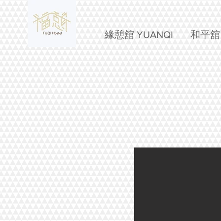
緣憩舘 YUANQI
和平舘 