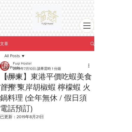
文章
All Posts
Fuqi Hostel
All Posts
2019年7月10日
讀畢需時 1 分鐘
【屏東】東港平價吃蝦美食
熱門文章
首推 東岸胡椒蝦 檸檬蝦 火
近期文章
鍋料理 (全年無休 / 假日須
電話預訂)
已更新：
2019年8月21日