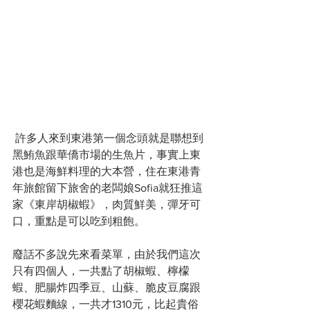
 許多人來到東港第一個念頭就是聯想到
黑鮪魚跟華僑市場的生魚片，事實上東
港也是海鮮料理的大本營，住在東港青
年旅館留下旅舍的老闆娘Sofia就狂推這
家《東岸胡椒蝦》，肉質鮮美，彈牙可
口，重點是可以吃到粗飽。
廢話不多說先來看菜單，由於我們這次
只有四個人，一共點了胡椒蝦、檸檬
蝦、肥腸炸四季豆、山蘇、脆皮豆腐跟
櫻花蝦麵線，一共才1310元，比起貴俗