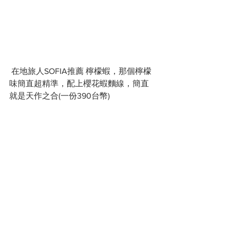
 在地旅人SOFIA推薦 檸檬蝦，那個檸檬
味簡直超精準，配上櫻花蝦麵線，簡直
就是天作之合(一份390台幣)